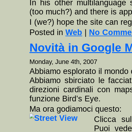
In his other multilanguage si
(too much?) and there is app
I (we?) hope the site can reg
Posted in
Web
|
No Commen
Novità in Google M
Monday, June 4th, 2007
Abbiamo esplorato il mondo da
Abbiamo sbirciato le faccia
direzioni cardinali con map
funzione Bird’s Eye.
Ma ora godiamoci questo:
Clicca su
Puoi vede