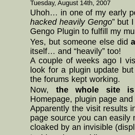
Tuesday, August 14th, 2007
Uhoh… in one of my early pos
hacked heavily Gengo
” but 
Gengo Plugin to fulfill my m
Yes, but someone else did
a
itself… and “heavily” too!
A couple of weeks ago I vis
look for a plugin update bu
the forums kept working.
Now,
the whole site i
Homepage, plugin page and 
Apparently the visit results 
page source you can easily 
cloaked by an invisible (disp