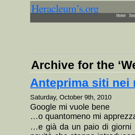
Heracleum’s.org
Home
Too
Archive for the ‘W
Anteprima siti nei 
Saturday, October 9th, 2010
Google mi vuole bene
…o quantomeno mi apprezz
…e già da un paio di giorni 