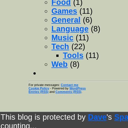
Food
(1)
Games
(11)
General
(6)
Language
(8)
Music
(11)
Tech
(22)
Tools
(11)
Web
(8)
For private messages:
Contact me
Cookie Policy
- Powered by
WordPress
Entries (RSS)
and
Comments (RSS)
.
This blog is protected by
Dave
's
Spa
counting...