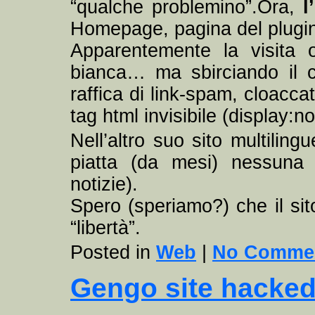
“qualche problemino”.Ora,
l
Homepage, pagina del plugin
Apparentemente la visita 
bianca… ma sbirciando il c
raffica di link-spam, cloacca
tag html invisibile (display:n
Nell’altro suo sito multiling
piatta (da mesi) nessuna 
notizie).
Spero (speriamo?) che il si
“libertà”.
Posted in
Web
|
No Commen
Gengo site hacke