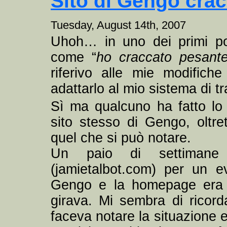
Sito di Gengo cra
Tuesday, August 14th, 2007
Uhoh… in uno dei primi po
come “
ho craccato pesan
riferivo alle mie modific
adattarlo al mio sistema di tr
Sì ma qualcuno ha fatto lo
sito stesso di Gengo, oltre
quel che si può notare.
Un paio di settimane 
(
jamietalbot.com
) per un ev
Gengo e la homepage era t
girava. Mi sembra di ricor
faceva notare la situazione 