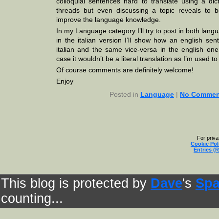
colloquial sentences hard to translate using a dict
threads but even discussing a topic reveals to 
improve the language knowledge.
In my Language category I’ll try to post in both lang
in the italian version I’ll show how an english se
italian and the same vice-versa in the english one.
case it wouldn’t be a literal translation as I’m used to
Of course comments are definitely welcome!
Enjoy
Posted in
Language
|
No Commen
For priv
Cookie Pol
Entries (
This blog is protected by
Dave
's
Spa
counting...