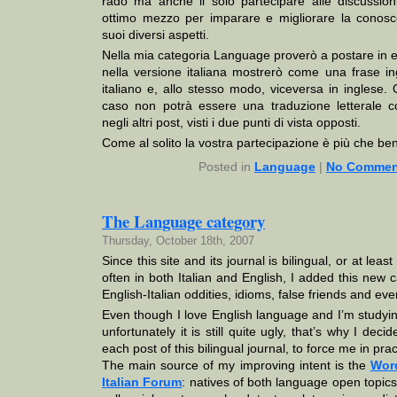
rado ma anche il solo partecipare alle discussion
ottimo mezzo per imparare e migliorare la conosc
suoi diversi aspetti.
Nella mia categoria Language proverò a postare in e
nella versione italiana mostrerò come una frase i
italiano e, allo stesso modo, viceversa in inglese.
caso non potrà essere una traduzione letterale c
negli altri post, visti i due punti di vista opposti.
Come al solito la vostra partecipazione è più che be
Posted in
Language
|
No Commen
The Language category
Thursday, October 18th, 2007
Since this site and its journal is bilingual, or at lea
often in both Italian and English, I added this new 
English-Italian oddities, idioms, false friends and eve
Even though I love English language and I’m studying
unfortunately it is still quite ugly, that’s why I deci
each post of this bilingual journal, to force me in prac
The main source of my improving intent is the
Wor
Italian Forum
: natives of both language open topics