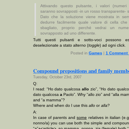
Attivando questo pulsante, i valori (numeri o
saranno sovrapposti -in un rosso transparente- sul
Dato che la soluzione viene mostrata in sem
dedurre facilmente quale valore di cella che
sbagliato, proprio perché vedrai un nume
sovrapposto ad uno differente.
Tutti questi pulsanti e sotto-voci possono e
deselezionate a stato alterno (
toggle
) ad ogni click.
Posted in
Games
|
1 Comment 
Compound prepositions and family memb
Tuesday, October 23rd, 2007
Q:
I read: “Ho dato qualcosa
allo
zio”, “Ho dato qualc
dato qualcosa
a
Paolo”. Why “allo zio” and “alla mam
and “a mamma”?
Where and when do I use this
allo
or
alla
?
A:
In case of parents and
some
relatives in italian (e
nonno/a) you can use both the simple and compound
“a”+<article>, so mamma, nonna, zia (female) both “a