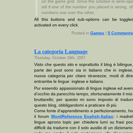
on the game grid. Since the solution is semi-op
tell if one of the number you placed is wrong, s
numbers one over the other.
All this buttons and sub-options can be toggle
activated on every click.
Posted in
Games
|
5 Comments
La categoria Language
Thursday, October 18th, 2007
Visto che questo sito e soprattutto il blog è bilingu
parte dei post sono sia in italiano che in ingles
nuova categoria per citare stranezze, modi di dire,
entrambe le lingue: inglese e italiano.
Pur essendo appassionato di lingua inglese ed avend
d’occhio da parecchio tempo, sfortunatamente il mio
bruttarello; per questo mi sono imposto di tradur
questo blog, obbligandomi a praticare di più.
Come fonte d’apprendimento e perfezionamento, ho 
il forum
WordReference English-Italian
: i madre
lingue aprono topic per chiedere lumi su frasi poco
difficili da tradurre con il solo ausilio di un dizionar