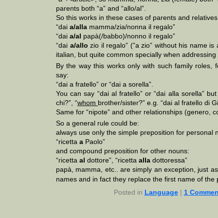
parents both “a” and “allo/al”.
So this works in these cases of parents and relatives
“dai
a/alla
mamma/zia/nonna il regalo”
“dai
a/al
papà(/babbo)/nonno il regalo”
“dai
a/allo
zio il regalo” (”a zio” without his name is 
italian, but quite common specially when addressing 
By the way this works only with such family roles, 
say:
“dai a fratello” or “dai a sorella”.
You can say “dai al fratello” or “dai alla sorella” bu
chi?”, “
whom
brother/sister?” e.g. “dai al fratello di G
Same for “nipote” and other relationships (genero, co
So a general rule could be:
always use only the simple preposition for personal
“ricetta
a
Paolo”
and compound preposition for other nouns:
“ricetta
al
dottore”, “ricetta
alla
dottoressa”
papà, mamma, etc.. are simply an exception, just as
names and in fact they replace the first name of the 
Posted in
Language
|
1 Commen