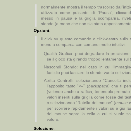
normalmente mostra il tempo trascorso dall’inizi
utilizzato come pulsante di “Pausa”; cliccand
messo in pausa e la griglia scomparirà, rivel
sfondo (a meno che non sia stata appositamente d
Opzioni
:
il click su questo comando o click-destro sullo
menu a comparsa con comandi molto intuitivi:
Qualità Grafica: puoi degradare la precisione e
se il gioco sta girando troppo lentamente sul
Nascondi Sfondo: nel caso in cui l’immagi
fastidio puoi lasciare lo sfondo vuoto selezi
Abilita Controlli: selezionando “Cancella indi
l’apposito tasto “<–” (
backspace
) che ti per
(volendo anche a raffica, tenendolo premuto sul
valori inseriti sulla griglia come fosse del t
o selezionando “Rotella del mouse” (
mouse w
per scorrere rapidamente i valori su e giù la
del mouse sopra la cella a cui si vuole sc
valore.
Soluzione
: