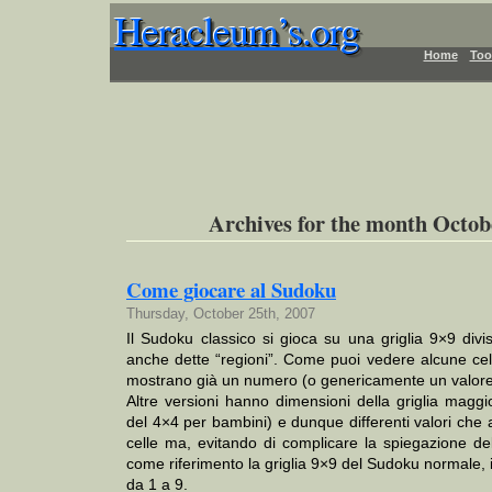
Heracleum’s.org
Heracleum’s.org
Heracleum’s.org
Heracleum’s.org
Heracleum’s.org
Home
Too
Archives for the month Octob
Come giocare al Sudoku
Thursday, October 25th, 2007
Il Sudoku classico si gioca su una griglia 9×9 divis
anche dette “regioni”. Come puoi vedere alcune celle 
mostrano già un numero (o genericamente un valore
Altre versioni hanno dimensioni della griglia maggi
del 4×4 per bambini) e dunque differenti valori che a
celle ma, evitando di complicare la spiegazione de
come riferimento la griglia 9×9 del Sudoku normale, i
da 1 a 9.