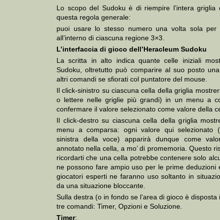
Lo scopo del Sudoku è di riempire l’intera griglia 
questa regola generale:
puoi usare lo stesso numero una volta sola per 
all’interno di ciascuna regione 3×3.
L’interfaccia di gioco dell’Heracleum Sudoku
La scritta in alto indica quante celle iniziali m
Sudoku, oltretutto può comparire al suo posto una
altri comandi se sfiorati col puntatore del mouse.
Il click-sinistro su ciascuna cella della griglia mostrerà
o lettere nelle griglie più grandi) in un menu a 
confermare il valore selezionato come valore della ce
Il click-destro su ciascuna cella della griglia mostre
menu a comparsa: ogni valore qui selezionato (
sinistra della voce) apparirà dunque come val
annotato nella cella, a mo’ di promemoria. Questo ris
ricordarti che una cella potrebbe contenere solo alcuni
ne possono fare ampio uso per le prime deduzioni e
giocatori esperti ne faranno uso soltanto in situazio
da una situazione bloccante.
Sulla destra (o in fondo se l’area di gioco è disposta 
tre comandi: Timer, Opzioni e Soluzione.
Timer
: